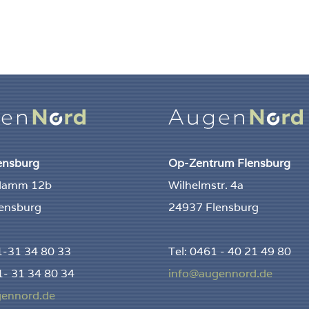
lensburg
Op-Zentrum Flensburg
damm 12b
Wilhelmstr. 4a
ensburg
24937 Flensburg
61-31 34 80 33
Tel: 0461 - 40 21 49 80
1- 31 34 80 34
info@augennord.de
gennord.de