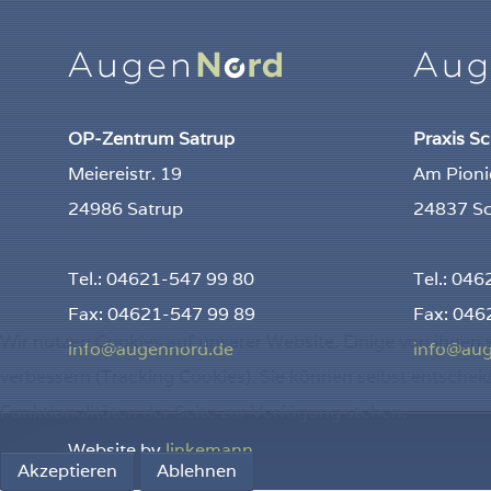
OP-Zentrum Satrup
Praxis S
Meiereistr. 19
Am Pioni
24986 Satrup
24837 Sc
Tel.: 04621-547 99 80
Tel.: 04
Fax: 04621-547 99 89
Fax: 046
Wir nutzen Cookies auf unserer Website. Einige von ihnen s
info@augennord.de
info@au
verbessern (Tracking Cookies). Sie können selbst entschei
Funktionalitäten der Seite zur Verfügung stehen.
Website by
linkemann
Akzeptieren
Ablehnen