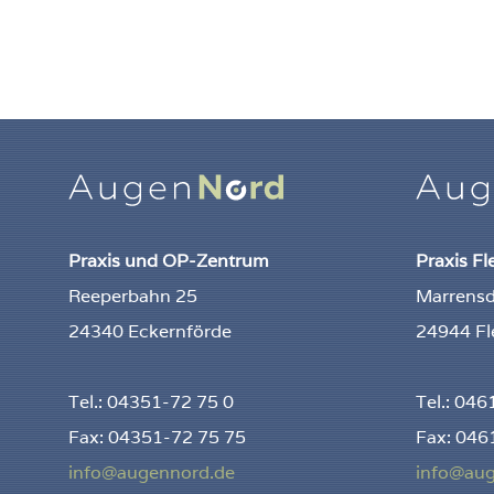
Praxis und OP-Zentrum
Praxis F
Reeperbahn 25
Marrens
24340 Eckernförde
24944 Fl
Tel.: 04351-72 75 0
Tel.: 04
Fax: 04351-72 75 75
Fax: 046
info@augennord.de
info@au