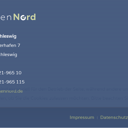
chleswig
erhafen 7
hleswig
621-965 10
21-965 115
ind essenziell für den Betrieb der Seite, während andere u
gennord.de
den, ob Sie die Cookies zulassen möchten. Bitte beachten S
Impressum
Datenschutz