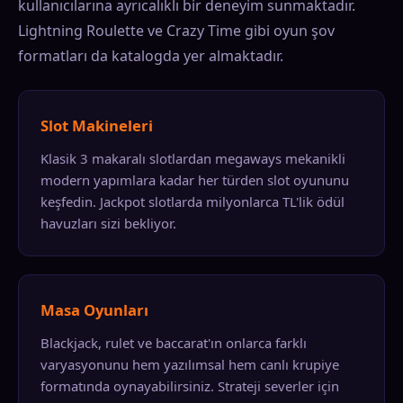
kullanıcılarına ayrıcalıklı bir deneyim sunmaktadır.
Lightning Roulette ve Crazy Time gibi oyun şov
formatları da katalogda yer almaktadır.
Slot Makineleri
Klasik 3 makaralı slotlardan megaways mekanikli
modern yapımlara kadar her türden slot oyununu
keşfedin. Jackpot slotlarda milyonlarca TL'lik ödül
havuzları sizi bekliyor.
Masa Oyunları
Blackjack, rulet ve baccarat'ın onlarca farklı
varyasyonunu hem yazılımsal hem canlı krupiye
formatında oynayabilirsiniz. Strateji severler için