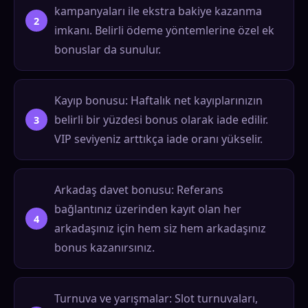
kampanyaları ile ekstra bakiye kazanma
imkanı. Belirli ödeme yöntemlerine özel ek
bonuslar da sunulur.
Kayıp bonusu: Haftalık net kayıplarınızın
belirli bir yüzdesi bonus olarak iade edilir.
VIP seviyeniz arttıkça iade oranı yükselir.
Arkadaş davet bonusu: Referans
bağlantınız üzerinden kayıt olan her
arkadaşınız için hem siz hem arkadaşınız
bonus kazanırsınız.
Turnuva ve yarışmalar: Slot turnuvaları,