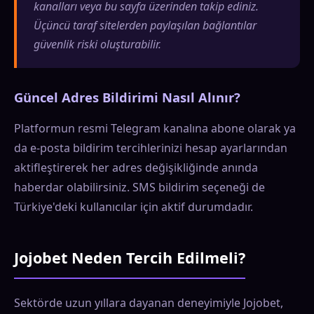
kanalları veya bu sayfa üzerinden takip ediniz.
Üçüncü taraf sitelerden paylaşılan bağlantılar
güvenlik riski oluşturabilir.
Güncel Adres Bildirimi Nasıl Alınır?
Platformun resmi Telegram kanalına abone olarak ya
da e-posta bildirim tercihlerinizi hesap ayarlarından
aktifleştirerek her adres değişikliğinde anında
haberdar olabilirsiniz. SMS bildirim seçeneği de
Türkiye'deki kullanıcılar için aktif durumdadır.
Jojobet Neden Tercih Edilmeli?
Sektörde uzun yıllara dayanan deneyimiyle Jojobet,