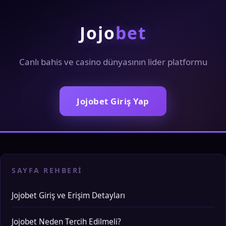
Jojo
bet
Canlı bahis ve casino dünyasının lider platformu
Jojobet Giriş Yap
SAYFA REHBERI
Jojobet Giriş ve Erişim Detayları
Jojobet Neden Tercih Edilmeli?