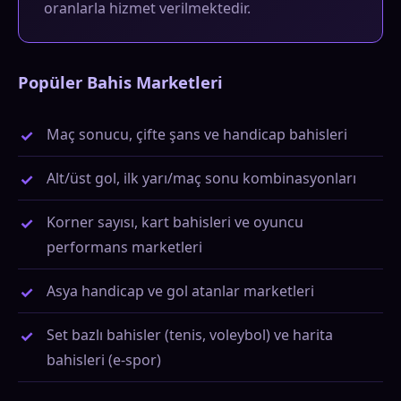
oranlarla hizmet verilmektedir.
Popüler Bahis Marketleri
Maç sonucu, çifte şans ve handicap bahisleri
Alt/üst gol, ilk yarı/maç sonu kombinasyonları
Korner sayısı, kart bahisleri ve oyuncu
performans marketleri
Asya handicap ve gol atanlar marketleri
Set bazlı bahisler (tenis, voleybol) ve harita
bahisleri (e-spor)