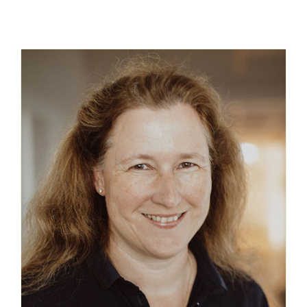
Umgebung.
Schonende operative Verfahren werden
stetig weiterentwickelt und perfektioniert.
Durch Implantation eines kleinen Stents
(z.B. i-Stent inject ™ -- link auf die
website!) in den Kammerwinkel wird der
Abflusswiderstand überwunden und es
kommt zu einer gleichmäßigen
Druckregulierung.
Bei fortgeschrittenen Glaukomschäden
oder nicht regulierbaren Druckwerten
können auch größere chirurgische
Eingriffe notwendig sein.